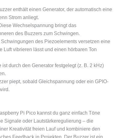
uzzer enthält einen Generator, der automatisch eine
nn Strom anliegt.
 Diese Wechselspannung bringt das
 Inneren des Buzzers zum Schwingen.
e Schwingungen des Piezoelements versetzen eine
Luft vibrieren lässt und einen hörbaren Ton
 ist durch den Generator festgelegt (z. B. 2 kHz)
en.
zzer piept, sobald Gleichspannung oder ein GPIO-
wird.
aspberry Pi Pico kannst du ganz einfach Töne
e Signale oder Lautstärkeregulierung – die
einer Kreativität freien Lauf und kombiniere den
sches Feedback in Projekten. Der Buzzer ist ein