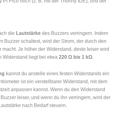
Pi Pico hoch (z. B. mit der Thonny IDE), und der
ach die
Lautstärke
des Buzzers verringern. Indem
 Buzzer schaltest, wird der Strom, der durch den
er macht. Je höher der Widerstand, desto leiser wird
en Widerstand liegt bei etwa
220 Ω bis 1 kΩ
.
ng
kannst du anstelle eines festen Widerstands ein
iometer ist ein verstellbarer Widerstand, mit dem
chtzeit anpassen kannst. Wenn du den Widerstand
 Buzzer leiser, und wenn du ihn verringern, wird der
 Lautstärke nach Bedarf steuern.