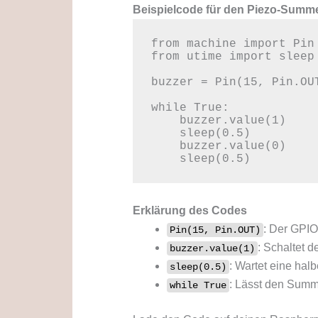
Beispielcode für den Piezo-Summ
from machine import Pin

from utime import sleep

buzzer = Pin(15, Pin.OUT
while True:

    buzzer.value(1)

    sleep(0.5)

    buzzer.value(0)

    sleep(0.5)
Erklärung des Codes
: Der GPIO
Pin(15, Pin.OUT)
: Schaltet d
buzzer.value(1)
: Wartet eine hal
sleep(0.5)
: Lässt den Summe
while True