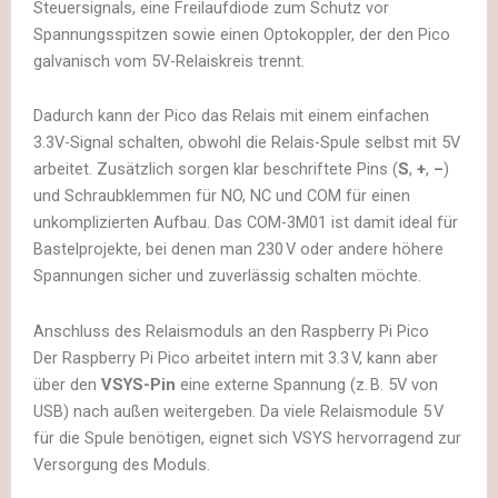
Steuersignals, eine Freilaufdiode zum Schutz vor
Spannungsspitzen sowie einen Optokoppler, der den Pico
galvanisch vom 5V-Relaiskreis trennt.
Dadurch kann der Pico das Relais mit einem einfachen
3.3V-Signal schalten, obwohl die Relais-Spule selbst mit 5V
arbeitet. Zusätzlich sorgen klar beschriftete Pins (
S
,
+
,
–
)
und Schraubklemmen für NO, NC und COM für einen
unkomplizierten Aufbau. Das COM-3M01 ist damit ideal für
Bastelprojekte, bei denen man 230 V oder andere höhere
Spannungen sicher und zuverlässig schalten möchte.
Anschluss des Relaismoduls an den Raspberry Pi Pico
Der Raspberry Pi Pico arbeitet intern mit 3.3 V, kann aber
über den
VSYS-Pin
eine externe Spannung (z. B. 5V von
USB) nach außen weitergeben. Da viele Relaismodule 5 V
für die Spule benötigen, eignet sich VSYS hervorragend zur
Versorgung des Moduls.