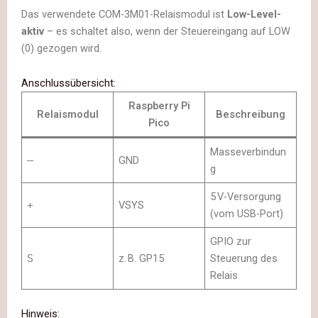
Das verwendete COM-3M01-Relaismodul ist
Low-Level-
aktiv
– es schaltet also, wenn der Steuereingang auf LOW
(0) gezogen wird.
Anschlussübersicht:
Raspberry Pi
Relaismodul
Beschreibung
Pico
Masseverbindun
–
GND
g
5 V-Versorgung
+
VSYS
(vom USB-Port)
GPIO zur
S
z. B. GP15
Steuerung des
Relais
Hinweis: