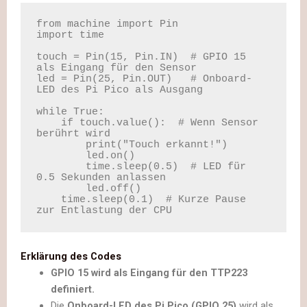
from machine import Pin

import time

touch = Pin(15, Pin.IN)  # GPIO 15 
als Eingang für den Sensor

led = Pin(25, Pin.OUT)   # Onboard-
LED des Pi Pico als Ausgang

while True:

    if touch.value():  # Wenn Sensor 
berührt wird

        print("Touch erkannt!")

        led.on()

        time.sleep(0.5)  # LED für 
0.5 Sekunden anlassen

        led.off()

    time.sleep(0.1)  # Kurze Pause 
zur Entlastung der CPU
Erklärung des Codes
GPIO 15 wird als Eingang für den TTP223
definiert.
Die
Onboard-LED des Pi Pico (GPIO 25)
wird als