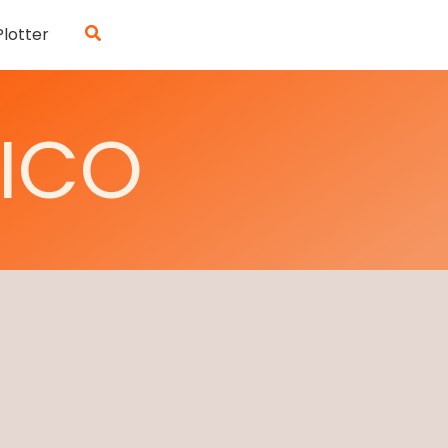
Suchen
Plotter
PICO
4-